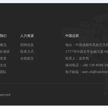
我们
人力资源
中国总部
概况
招聘信息
地址：中国成都市高新区天
长致辞
联系方式
1777号中国太平金融大厦18
资质
在线留言
联系人：温常凯

文化
移动电话：+86 139 8086 34
团队
电子邮箱：wen.ck@calciner
served