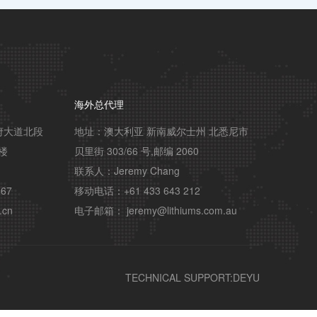
海外总代理
府大道北段
地址：澳大利亚 新南威尔士州 北悉尼市 
楼

贝里街 303/66 号,邮编 2060

联系人：Jeremy Chang

67

移动电话：+61 433 643 212

.cn
电子邮箱： jeremy@lithiums.com.au
TECHNICAL SUPPORT:
DEYU