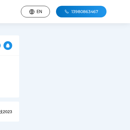
EN
13980863467
2023