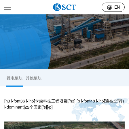
行业布局
EN
锂电板块
其他板块
[h3 l-font36 l-lh5]卡森科技工程项目[/h3] [p l-font48 l-lh5]遍布全球[s
l-dominant]22个国家[/s][/p]