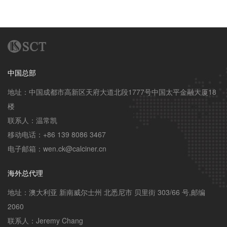
中国总部
地址：中国成都市高新区天府大道北段1777号中国太平金融大厦18
楼

联系人：温常凯

移动电话：+86 139 8086 3467

电子邮箱：wen.ck@calciner.cn
海外总代理
地址：澳大利亚 新南威尔士州 北悉尼市 贝里街 303/66 号,邮编 
2060

联系人：Jeremy Chang
