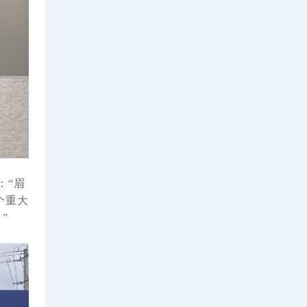
：“眉
个重大
”