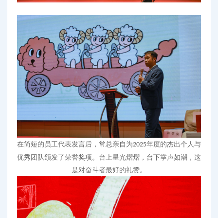
在简短的员工代表发言后
，
常总亲自为
年度的杰出个人与
2025
优秀团队颁发了荣誉奖项。台上星光熠熠，台下掌声如潮，这
是对奋斗者最好的礼赞。