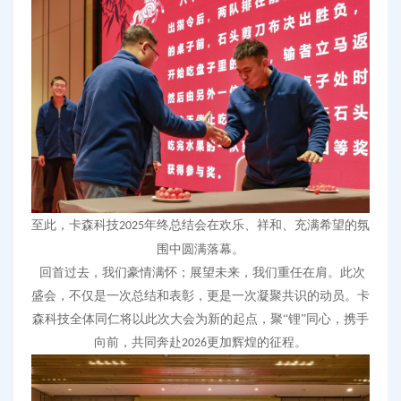
至此，
卡森科技
年终总结会
在欢乐、祥和、充满希望的氛
2025
围中圆满落幕。
回首过去，我们豪情满怀；展望未来，我们重任在肩。此次
盛会，不仅是一次总结
和
表彰，更是一次凝聚共识的动员。
卡
森科技
全体同仁将以此次大会为新的起点，聚“锂”同心，携手
向前，共同奔赴
更加辉煌的征程
。
2026