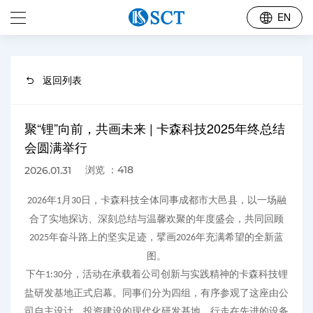
EN
返回列表
聚“锂”向前，共画未来 | 卡森科技2025年终总结
会圆满举行
浏览 ：418
2026.01.31
年
月
日，
卡森科技全体同事
成都
市
大邑县，以一场融
2026
1
30
合了实地探访、深刻总结与温馨欢聚的年度盛会，共同回顾
年奋斗路上的坚实足迹，擘画
年充满希望的全新蓝
2025
2026
图。
下午
分
，活动在承载着公司创新与实践精神的卡森科技锂
1:30
盐研发基地正式启幕。同事们分为四组，有序参观了这座由公
司自主
设计
、投资建设的现代化研发基地。行走在先进的设备