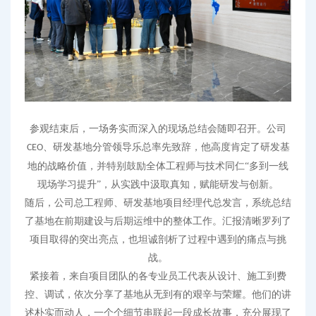
参观结束后，一场务实而深入的现场总结会随即召开。公司
、
研发基地分管领导
乐总率先致辞，他高度肯定了研发基
CEO
地的战略价值，并特别鼓励全体工程师与技术同仁
“多到一线
现场学习提升”，从实践中汲取真知，赋能研发与创新。
随后，公司总工程师
、
研发基地项目经理
代总
发言，系统总结
了基地在前期建设与后期运维中的整体工作。汇报清晰罗列了
项目取得的突出亮点，也坦诚剖析了过程中遇到的痛点与挑
战。
紧接着，来自项目团队的各
专业
员工代表从设计、施工到费
控、调试
，
依次分享了基地从无到有的艰辛与荣耀。他们的讲
述朴实而动人，一个个细节串联起一段成长
故事
，充分展现了