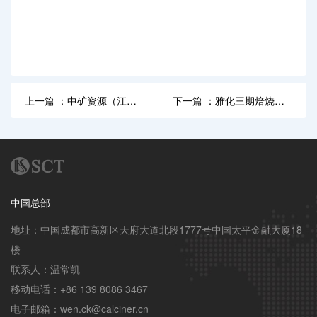
上一篇 ：中矿资源（江
下一篇 ：雅化三期焙烧、
西）锂盐技改项目顺利达产
酸化工段顺利达标达产
达标
中国总部
地址：中国成都市高新区天府大道北段1777号中国太平金融大厦18
楼

联系人：温常凯

移动电话：+86 139 8086 3467

电子邮箱：wen.ck@calciner.cn