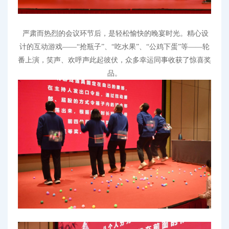
严肃而热烈的会议环节后，是轻松愉快的晚宴时光。精心设
计的互动游戏——“抢瓶子”、“吃水果”、“公鸡下蛋”等——轮
番上演，笑声、欢呼声此起彼伏
，
众多幸运同事收获了惊喜奖
品。