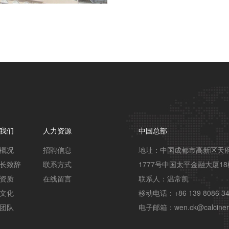
我们
人力资源
中国总部
概况
招聘信息
地址：中国成都市高新区天
长致辞
联系方式
1777号中国太平金融大厦18
资质
在线留言
联系人：温常凯

文化
移动电话：+86 139 8086 34
团队
电子邮箱：wen.ck@calciner