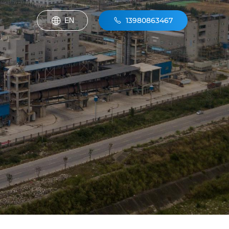
EN
13980863467