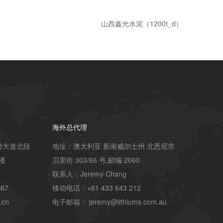
山西鑫光水泥（1200t_d）
海外总代理
府大道北段
地址：澳大利亚 新南威尔士州 北悉尼市 
楼

贝里街 303/66 号,邮编 2060

联系人：Jeremy Chang

67

移动电话：+61 433 643 212

.cn
电子邮箱： jeremy@lithiums.com.au